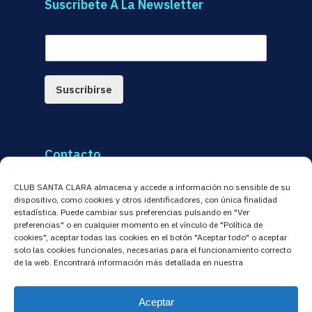
Suscríbete A La Newsletter
E
m
a
i
Suscribirse
l
*
Contacto
C/ Alonso de Pineda, 1
– 41007 Sevilla
CLUB SANTA CLARA almacena y accede a información no sensible de su
dispositivo, como cookies y otros identificadores, con única finalidad
estadística. Puede cambiar sus preferencias pulsando en "Ver
Tlf. Oficina
:
954 256479
preferencias" o en cualquier momento en el vínculo de "Política de
cookies", aceptar todas las cookies en el botón "Aceptar todo" o aceptar
Tlf. Conserjería
:
954 516476
solo las cookies funcionales, necesarias para el funcionamiento correcto
de la web. Encontrará información más detallada en nuestra
Email
:
administracion@clubsantaclara.es
Aceptar