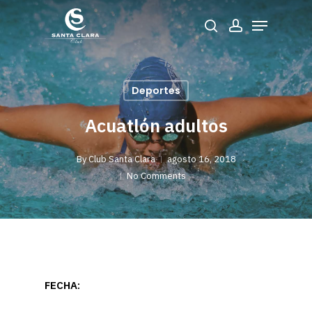
Skip
Menu
to
Buscar
account
main
Close
content
Menu
Deportes
Acuatlón adultos
By
Club Santa Clara
agosto 16, 2018
No Comments
FECHA: