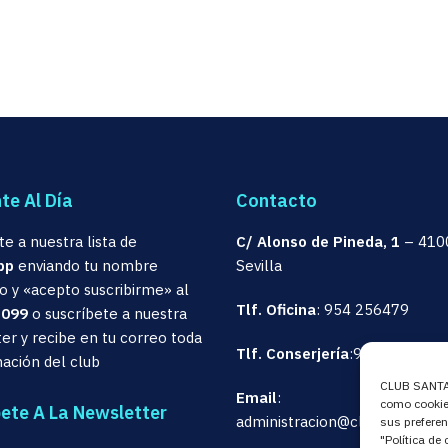
te Al Día
Contacto
te a nuestra lista de
C/ Alonso de Pineda, 1
– 410
pp
enviando tu nombre
Sevilla
 y «acepto suscribirme» al
Tlf. Oficina
:
954 256479
 099
o suscríbete a nuestra
er y recibe en tu correo toda
Tlf. Conserjería
:
954 516476
mación del club
CLUB SANTA 
Email
:
como cookies
bete A La Newsletter
administracion@clubsantaclar
sus preferen
"Política de