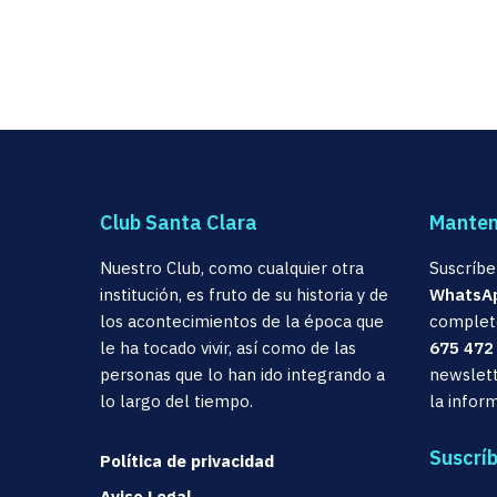
Club Santa Clara
Manten
Nuestro Club, como cualquier otra
Suscríbe
institución, es fruto de su historia y de
WhatsA
los acontecimientos de la época que
completo
le ha tocado vivir, así como de las
675 472
personas que lo han ido integrando a
newslett
lo largo del tiempo.
la infor
Suscrí
Política de privacidad
Aviso Legal