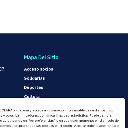
Mapa Del Sitio
07
Acceso socios
Solidarias
Deportes
Cultura
Comunicación
CLARA almacena y accede a información no sensible de su dispositivo,
 y otros identificadores, con única finalidad estadística. Puede cambiar
a.es
cias pulsando en "Ver preferencias" o en cualquier momento en el vínculo de
 cookies", aceptar todas las cookies en el botón "Aceptar todo" o aceptar solo