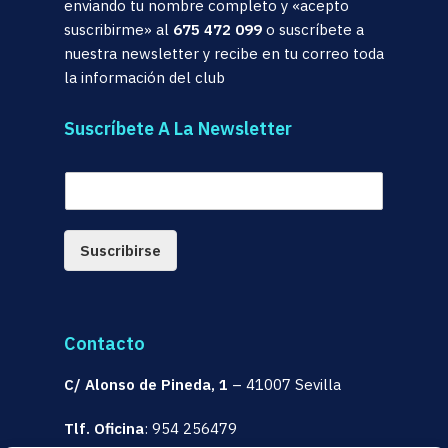
enviando tu nombre completo y «acepto
suscribirme» al
675 472 099
o suscríbete a
nuestra newsletter y recibe en tu correo toda
la información del club
Suscríbete A La Newsletter
E
m
a
i
Suscribirse
l
*
Contacto
C/ Alonso de Pineda, 1
– 41007 Sevilla
Tlf. Oficina
:
954 256479