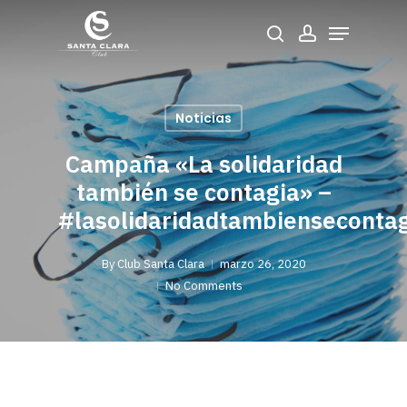
Skip
Menu
to
Buscar
account
main
Close
content
Menu
Noticias
Campaña «La solidaridad
también se contagia» –
#lasolidaridadtambienseconta
By
Club Santa Clara
marzo 26, 2020
No Comments