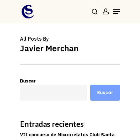
Skip
Menu
to
Buscar
account
main
Close
content
Menu
All Posts By
Javier Merchan
Buscar
Buscar
Entradas recientes
VII concurso de Microrrelatos Club Santa