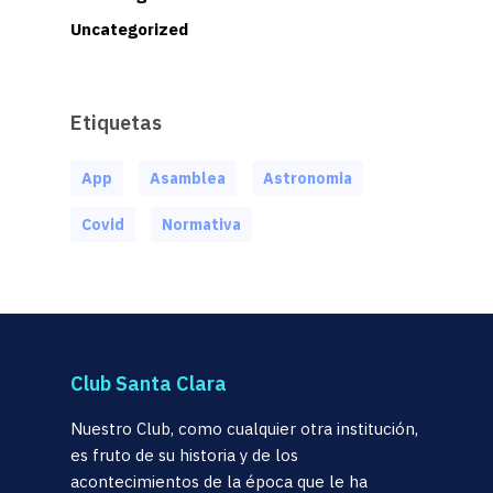
Uncategorized
Etiquetas
App
Asamblea
Astronomia
Covid
Normativa
Club Santa Clara
Nuestro Club, como cualquier otra institución,
es fruto de su historia y de los
acontecimientos de la época que le ha