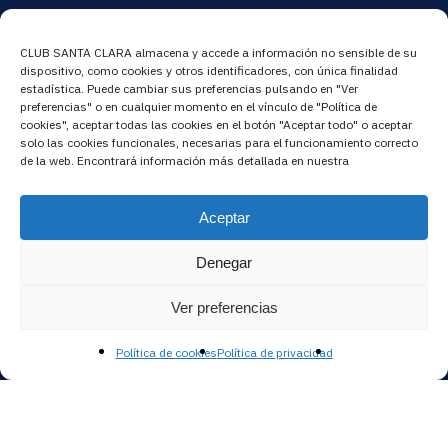
C/ Alonso de Pineda, 1
– 41007 Sevilla
CLUB SANTA CLARA almacena y accede a información no sensible de su
Tlf. Oficina
:
954 256479
dispositivo, como cookies y otros identificadores, con única finalidad
estadística. Puede cambiar sus preferencias pulsando en "Ver
Tlf. Conserjería
:
954 516476
preferencias" o en cualquier momento en el vínculo de "Política de
cookies", aceptar todas las cookies en el botón "Aceptar todo" o aceptar
solo las cookies funcionales, necesarias para el funcionamiento correcto
Email
:
administracion@clubsantaclara.es
de la web. Encontrará información más detallada en nuestra
Mapa Del Sitio
Aceptar
Acceso socios
Denegar
Solidarias
Ver preferencias
Deportes
Cultura
Política de cookies
Política de privacidad
Comunicación