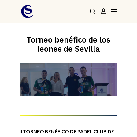
Skip
Menu
to
Buscar
account
main
Close
content
Menu
Torneo benéfico de los
leones de Sevilla
II TORNEO BENÉFICO DE PADEL CLUB DE